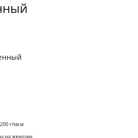
нный
ленный
200 г/кв.м
ы на женщин