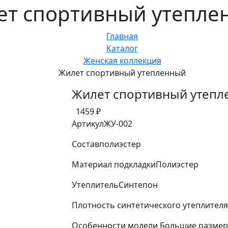
ет спортивный утепле
Главная
Каталог
Женская коллекция
Жилет спортивный утепленный
Жилет спортивный утеп
1459 ₽
Артикул
ЖУ-002
Состав
полиэстер
Материал подкладки
Полиэстер
Утеплитель
Синтепон
Плотность синтетического утеплителя
Особенности модели
Большие размер